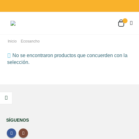
Inicio
Ecosancho
No se encontraron productos que concuerden con la
selección.
Pro-Tik Inmuno 30 Cápsulas Espadiet
SÍGUENOS
0
out of 5
20,49
€