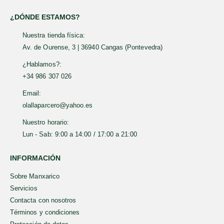
ALGAS Y SETAS ALGAMAR 100 g
¿DÓNDE ESTAMOS?
0
out of 5
7,49
€
Nuestra tienda física:
JABÓN DE ALEPO ZANABILI 20% DE LAUREL 150 G
Av. de Ourense, 3 | 36940 Cangas (Pontevedra)
¿Hablamos?:
0
out of 5
8,49
€
+34 986 307 026
Email:
olallaparcero@yahoo.es
Nuestro horario:
Lun - Sab: 9:00 a 14:00 / 17:00 a 21:00
INFORMACIÓN
Sobre Manxarico
Servicios
Contacta con nosotros
Términos y condiciones