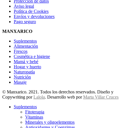
Protección de datos
Aviso legal
Política de Cookies
Envíos y devoluciones
Pago seguro
MANXARICO
Suplementos
Alimentación
Frescos
Cosmética e higiene
Mamá y bebé
Hogar y huerto
Naturopatía
Nutrición
Masaje
© Manxarico. 2021. Todos los derechos reservados. Diseño y
Copywriting por
Lalola
. Desarrollo web por
Marta Villar Cruces
Suplementos
Fitoterapia
Vitaminas
Minerales y oligoelementos
Antioxidantes y Coenzimas