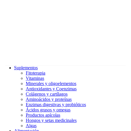
Suplementos
Fitoterapia
Vitaminas
Minerales y oligoelementos
Antioxidantes y Coenzimas
Colágenos y cartílagos
Aminoácidos y proteínas
Enzimas digestivas y probióticos
Ácidos grasos y omegas
Productos apícolas
Hongos y setas medicinales
Algas
Alimentación