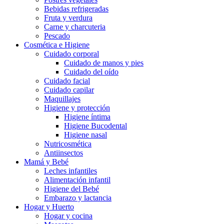
Bebidas refrigeradas
Fruta y verdura
Carne y charcuteria
Pescado
Cosmética e Higiene
Cuidado corporal
Cuidado de manos y pies
Cuidado del oído
Cuidado facial
Cuidado capilar
Maquillajes
Higiene y protección
Higiene íntima
Higiene Bucodental
Higiene nasal
Nutricosmética
Antiinsectos
Mamá y Bebé
Leches infantiles
Alimentación infantil
Higiene del Bebé
Embarazo y lactancia
Hogar y Huerto
Hogar y cocina