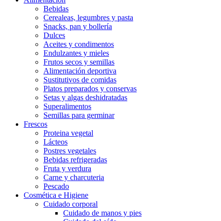
Bebidas
Cerealeas, legumbres y pasta
Snacks, pan y bollería
Dulces
Aceites y condimentos
Endulzantes y mieles
Frutos secos y semillas
Alimentación deportiva
Sustitutivos de comidas
Platos preparados y conservas
Setas y algas deshidratadas
Superalimentos
Semillas para germinar
Frescos
Proteina vegetal
Lácteos
Postres vegetales
Bebidas refrigeradas
Fruta y verdura
Carne y charcuteria
Pescado
Cosmética e Higiene
Cuidado corporal
Cuidado de manos y pies