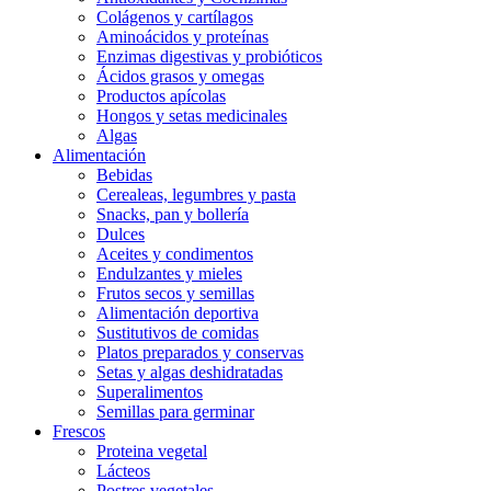
Colágenos y cartílagos
Aminoácidos y proteínas
Enzimas digestivas y probióticos
Ácidos grasos y omegas
Productos apícolas
Hongos y setas medicinales
Algas
Alimentación
Bebidas
Cerealeas, legumbres y pasta
Snacks, pan y bollería
Dulces
Aceites y condimentos
Endulzantes y mieles
Frutos secos y semillas
Alimentación deportiva
Sustitutivos de comidas
Platos preparados y conservas
Setas y algas deshidratadas
Superalimentos
Semillas para germinar
Frescos
Proteina vegetal
Lácteos
Postres vegetales