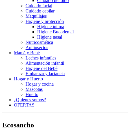
Cuidado del oído
Cuidado facial
Cuidado capilar
Maquillajes
Higiene y protección
Higiene íntima
Higiene Bucodental
Higiene nasal
Nutricosmética
Antiinsectos
Mamá y Bebé
Leches infantiles
Alimentación infantil
Higiene del Bebé
Embarazo y lactancia
Hogar y Huerto
Hogar y cocina
Mascotas
Huerto
¿Quiénes somos?
OFERTAS
Ecosancho